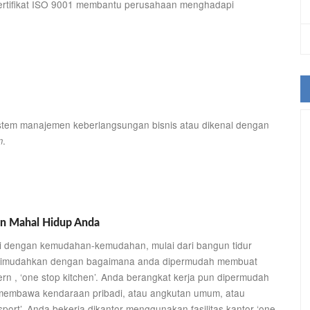
 Sertifikat ISO 9001 membantu perusahaan menghadapi
stem manajemen keberlangsungan bisnis atau dikenal dengan
.
m
n Mahal Hidup Anda
tai dengan kemudahan-kemudahan, mulai dari bangun tidur
ur dimudahkan dengan bagaimana anda dipermudah membuat
rn , ‘one stop kitchen’. Anda berangkat kerja pun dipermudah
 membawa kendaraan pribadi, atau angkutan umum, atau
port’, Anda bekerja dikantor menggunakan fasilitas kantor ‘one