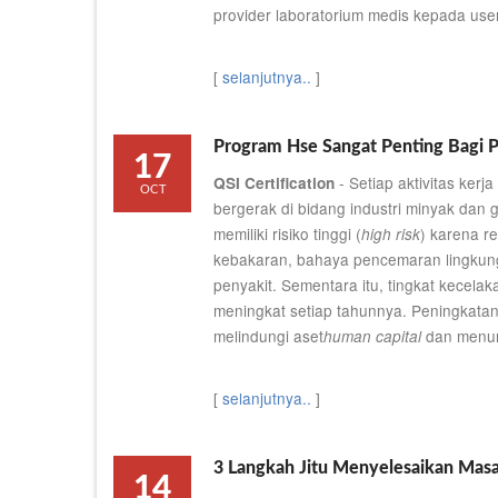
provider laboratorium medis kepada user
[
selanjutnya..
]
Program Hse Sangat Penting Bagi 
17
- Setiap aktivitas kerj
QSI Certification
OCT
bergerak di bidang industri minyak dan g
memiliki risiko tinggi (
) karena r
high risk
kebakaran, bahaya pencemaran lingkun
penyakit. Sementara itu, tingkat kecelak
meningkat setiap tahunnya. Peningkatan
melindungi aset
dan menun
human capital
[
selanjutnya..
]
3 Langkah Jitu Menyelesaikan Masa
14