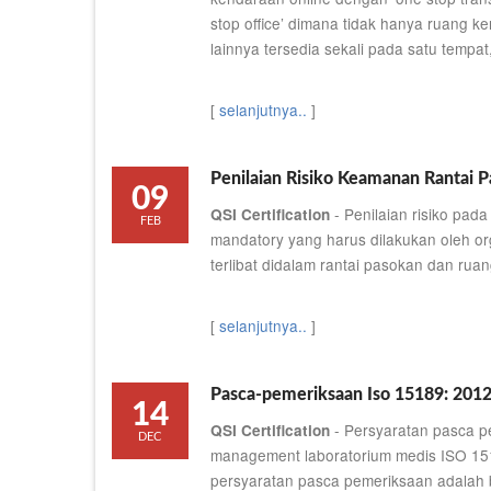
stop office’ dimana tidak hanya ruang ker
lainnya tersedia sekali pada satu tempat,
[
selanjutnya..
]
Penilaian Risiko Keamanan Rantai P
09
- Penilaian risiko pa
QSI Certification
FEB
mandatory yang harus dilakukan oleh org
terlibat didalam rantai pasokan dan ruan
[
selanjutnya..
]
Pasca-pemeriksaan Iso 15189: 201
14
- Persyaratan pasca p
QSI Certification
DEC
management laboratorium medis ISO 151
persyaratan pasca pemeriksaan adalah b