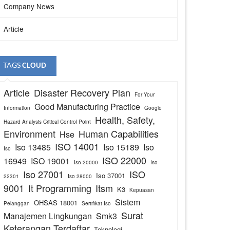
Company News
Article
TAGS
CLOUD
Article
Disaster Recovery Plan
For Your
Good Manufacturing Practice
Information
Google
Health, Safety,
Hazard Analysis Critical Control Point
Environment
Human Capabilities
Hse
ISO 14001
Iso 13485
Iso 15189
Iso
Iso
ISO 22000
16949
ISO 19001
Iso 20000
Iso
Iso 27001
ISO
Iso 37001
22301
Iso 28000
9001
It Programming
Itsm
K3
Kepuasan
Sistem
OHSAS 18001
Pelanggan
Sertifikat Iso
Surat
Manajemen Lingkungan
Smk3
Keterangan Terdaftar
Teknologi