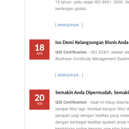
15 tahun, yaitu sejak ISO 9001: 2000.
tantangan global.
[
selanjutnya..
]
Iso Demi Kelangsungan Bisnis Anda
18
- ISO 22301 adalah si
QSI Certification
APR
Business Continuity Management Syste
[
selanjutnya..
]
Semakin Anda Dipermudah, Semaki
20
- Saat ini hidup diser
QSI Certification
FEB
sampai tidur lagi. Semisal bangun tid
sarapan pagi dengan fasilitas yang mode
dengan berbagai fasilitas apakah anda
kendaraan online dengan ‘one stop trans