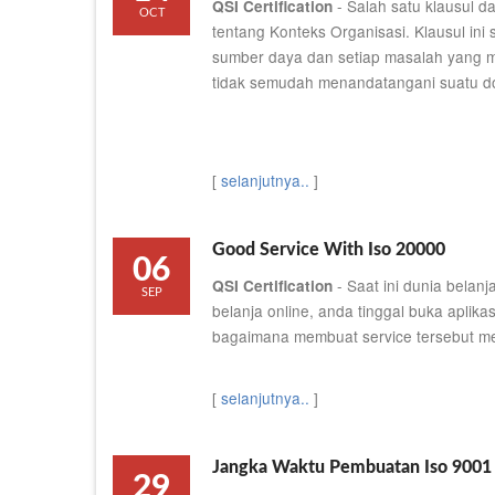
- Salah satu klausul 
QSI Certification
OCT
tentang Konteks Organisasi. Klausul ini 
sumber daya dan setiap masalah yang 
tidak semudah menandatangani suatu 
[
selanjutnya..
]
Good Service With Iso 20000
06
- Saat ini dunia belan
QSI Certification
SEP
belanja online, anda tinggal buka aplikas
bagaimana membuat service tersebut men
[
selanjutnya..
]
Jangka Waktu Pembuatan Iso 9001
29