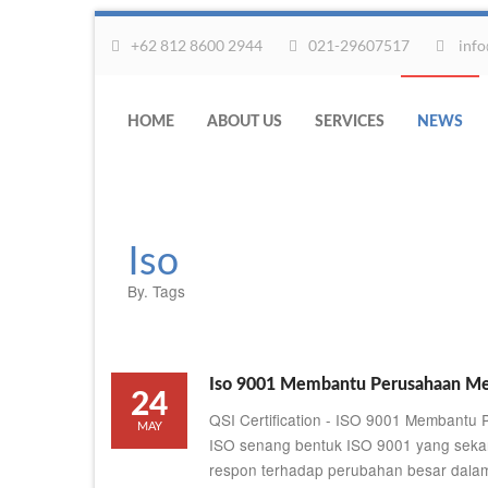
+62 812 8600 2944
021-29607517
info
HOME
ABOUT US
SERVICES
NEWS
Iso
By. Tags
Iso 9001 Membantu Perusahaan Me
24
QSI Certification - ISO 9001 Membant
MAY
ISO senang bentuk ISO 9001 yang seka
respon terhadap perubahan besar dalam