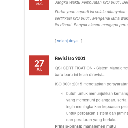
Jangka Waktu Pembuatan ISO 9001. Ber
AUG
Pertanyaan seperti ini selalu ditanyaka
sertifikasi ISO 9001. Mengenai lama wak
itu dibuat. Banyak alasan mengapa per
[
selanjutnya..
]
Revisi Iso 9001
27
QSI CERTIFICATION - Sistem Manajemen
JUL
baru-baru ini telah direvisi…
ISO 9001:2015 menetapkan persyaratan 
butuh untuk menunjukkan kemamp
yang memenuhi pelanggan, serta 
ingin meningkatkan kepuasan pela
untuk perbaikan sistem dan jami
dan peraturan yang berlaku.
Prinsip-prinsip manajemen mutu