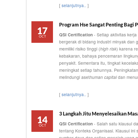
[
selanjutnya..
]
Program Hse Sangat Penting Bagi 
17
- Setiap aktivitas kerj
QSI Certification
OCT
bergerak di bidang industri minyak dan g
memiliki risiko tinggi (
) karena r
high risk
kebakaran, bahaya pencemaran lingkun
penyakit. Sementara itu, tingkat kecelak
meningkat setiap tahunnya. Peningkatan
melindungi aset
dan menun
human capital
[
selanjutnya..
]
3 Langkah Jitu Menyelesaikan Mas
14
- Salah satu klausul 
QSI Certification
OCT
tentang Konteks Organisasi. Klausul ini 
sumber daya dan setiap masalah yang 