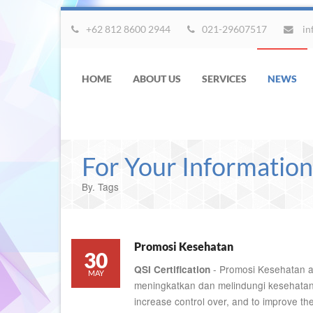
+62 812 8600 2944
021-29607517
in
HOME
ABOUT US
SERVICES
NEWS
For Your Information
By. Tags
Promosi Kesehatan
30
- Promosi Kesehatan 
QSI Certification
MAY
meningkatkan dan melindungi kesehatan d
increase control over, and to improve t