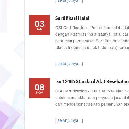
[
selanjutnya..
]
Sertifikasi Halal
03
- Pengertian halal ad
QSI Certification
JAN
dengan klasifikasi halal zatnya, halal 
cara memperolehnya. Sertifikat halal ada
Ulama Indonesia untuk Indonesia) ter
[
selanjutnya..
]
Iso 13485 Standard Alat Kesehatan
08
ISO 13485 adalah Ser
QSI Certification -
NOV
untuk manufaktur dan penyedia jasa al
dan mendemonstrasikan pemenuhan alat
[
selanjutnya..
]