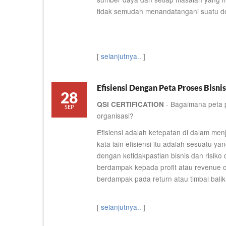
tidak semudah menandatangani suatu 
[
selanjutnya..
]
Efisiensi Dengan Peta Proses Bisnis
28
- Bagaimana peta p
QSI CERTIFICATION
SEP
organisasi?
Efisiensi adalah ketepatan di dalam m
kata lain efisiensi itu adalah sesuatu ya
dengan ketidakpastian bisnis dan risiko
berdampak kepada profit atau revenue or
berdampak pada return atau timbal balik
[
selanjutnya..
]