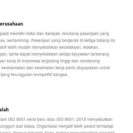
Perusahaan
a pasti memiliki risiko dan dampak, terutama pekerjaan yang
as, serta
. Pekerjaan yang bergerak di ketiga bidang itu
mining
elatif lebih mudah menyebabkan kecelakaan, ledakan,
gan, serta dapat menyebabkan setiap karyawan terserang
aan kerja di Indonesia tergolong tinggi dan cenderung
 keselamatan dan kesehatan kerja perlu diupayakan untuk
jang keunggulan kompetitif bangsa.
alah
dalam ISO 9001 versi baru atau ISO 9001: 2015 menyebutkan
sungguh luar biasa. Organisasi menjadi lebih peduli terhadap
muncul. Namun tahukah Anda, bahwa menyelesaikan masalah