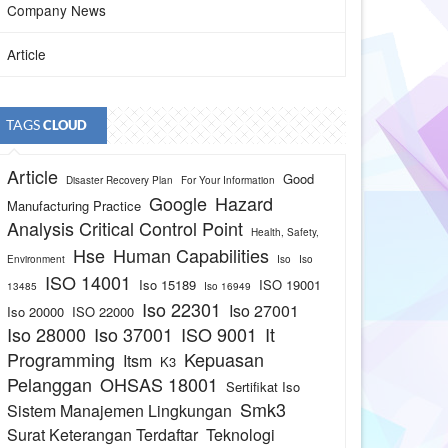
Company News
Article
TAGS
CLOUD
Article
Good
Disaster Recovery Plan
For Your Information
Google
Hazard
Manufacturing Practice
Analysis Critical Control Point
Health, Safety,
Hse
Human Capabilities
Environment
Iso
Iso
ISO 14001
Iso 15189
ISO 19001
13485
Iso 16949
Iso 22301
Iso 27001
Iso 20000
ISO 22000
Iso 28000
Iso 37001
ISO 9001
It
Programming
Kepuasan
Itsm
K3
Pelanggan
OHSAS 18001
Sertifikat Iso
Smk3
Sistem Manajemen Lingkungan
Surat Keterangan Terdaftar
Teknologi