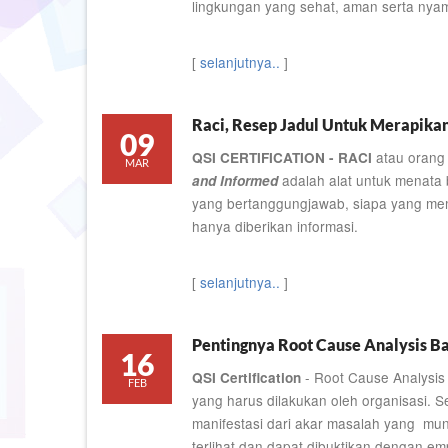
lingkungan yang sehat, aman serta nya
[
selanjutnya..
]
Raci, Resep Jadul Untuk Merapikan
09
atau orang
QSI CERTIFICATION - RACI
MAR
adalah alat untuk menata 
and Informed
yang bertanggungjawab, siapa yang memi
hanya diberikan informasi.
[
selanjutnya..
]
Pentingnya Root Cause Analysis Ba
16
- Root Cause Analysis
QSI Certification
FEB
yang harus dilakukan oleh organisasi. S
manifestasi dari akar masalah yang munc
terlihat dan dapat dibuktikan dengan em