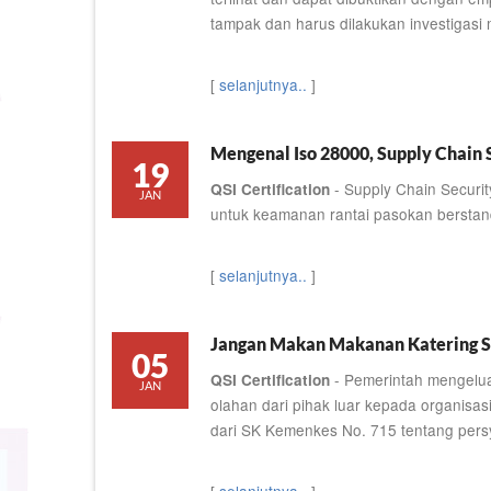
tampak dan harus dilakukan investigasi
[
selanjutnya..
]
Mengenal Iso 28000, Supply Chain
19
- Supply Chain Secur
QSI Certification
JAN
untuk keamanan rantai pasokan berstanda
[
selanjutnya..
]
Jangan Makan Makanan Katering S
05
- Pemerintah mengelua
QSI Certification
JAN
olahan dari pihak luar kepada organisas
dari SK Kemenkes No. 715 tentang pers