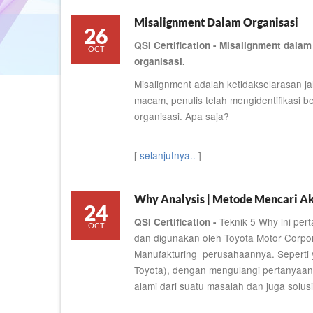
Misalignment Dalam Organisasi
26
QSI Certification - Misalignment dalam
OCT
organisasi.
Misalignment adalah ketidakselarasan j
macam, penulis telah mengidentifikasi
organisasi. Apa saja?
[
selanjutnya..
]
Why Analysis | Metode Mencari A
24
Teknik 5 Why ini per
QSI Certification -
OCT
dan digunakan oleh Toyota Motor Corp
Manufakturing perusahaannya. Seperti y
Toyota), dengan mengulangi pertanyaan-
alami dari suatu masalah dan juga solus