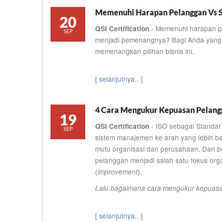
Memenuhi Harapan Pelanggan Vs S
20
- Memenuhi harapan pe
QSI Certification
SEP
menjadi pemenangnya? Bagi Anda yang 
memenangkan pilihan bisnis ini.
[
selanjutnya..
]
4 Cara Mengukur Kepuasan Pelang
19
- ISO sebagai Standar
QSI Certification
SEP
sistem manajemen ke arah yang lebih ba
mutu organisasi dan perusahaan. Dari 
pelanggan menjadi salah satu fokus or
(
).
improvement
Lalu bagaimana cara mengukur kepuas
[
selanjutnya..
]