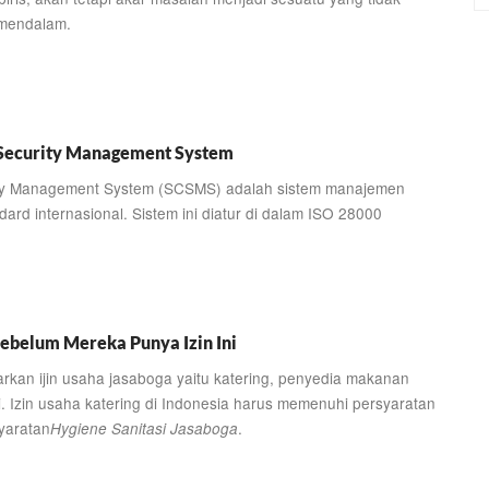
 mendalam.
 Security Management System
ity Management System (SCSMS) adalah sistem manajemen
rd internasional. Sistem ini diatur di dalam ISO 28000
ebelum Mereka Punya Izin Ini
rkan ijin usaha jasaboga yaitu katering, penyedia makanan
i. Izin usaha katering di Indonesia harus memenuhi persyaratan
yaratan
.
Hygiene Sanitasi Jasaboga