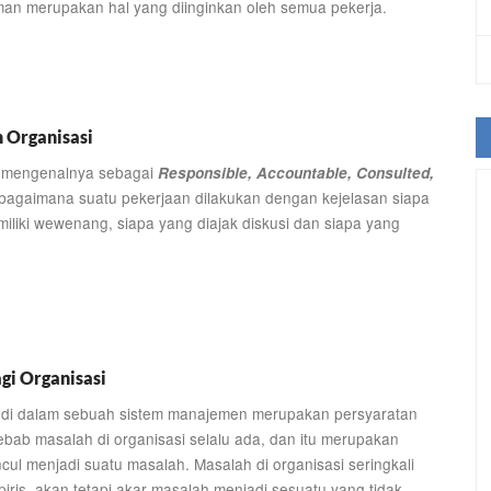
man merupakan hal yang diinginkan oleh semua pekerja.
 Organisasi
 mengenalnya sebagai
Responsible, Accountable, Consulted,
bagaimana suatu pekerjaan dilakukan dengan kejelasan siapa
liki wewenang, siapa yang diajak diskusi dan siapa yang
gi Organisasi
 di dalam sebuah sistem manajemen merupakan persyaratan
ebab masalah di organisasi selalu ada, dan itu merupakan
ul menjadi suatu masalah. Masalah di organisasi seringkali
piris, akan tetapi akar masalah menjadi sesuatu yang tidak