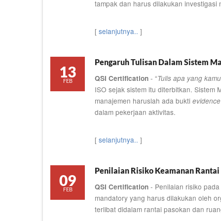
tampak dan harus dilakukan investigasi
[
selanjutnya..
]
Pengaruh Tulisan Dalam Sistem M
13
- “
QSI Certification
Tulis apa yang kamu
FEB
ISO sejak sistem itu diterbitkan. Sis
manajemen haruslah ada bukti
evidence
dalam pekerjaan aktivitas.
[
selanjutnya..
]
Penilaian Risiko Keamanan Rantai 
09
- Penilaian risiko pa
QSI Certification
FEB
mandatory yang harus dilakukan oleh org
terlibat didalam rantai pasokan dan ruan