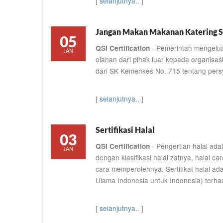
[
selanjutnya..
]
Jangan Makan Makanan Katering S
05
- Pemerintah mengelua
QSI Certification
JAN
olahan dari pihak luar kepada organisas
dari SK Kemenkes No. 715 tentang pers
[
selanjutnya..
]
Sertifikasi Halal
03
- Pengertian halal ad
QSI Certification
JAN
dengan klasifikasi halal zatnya, halal 
cara memperolehnya. Sertifikat halal ada
Ulama Indonesia untuk Indonesia) ter
[
selanjutnya..
]