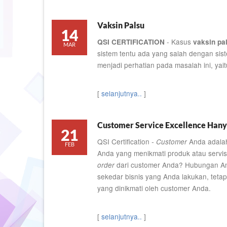
Vaksin Palsu
14
- Kasus
QSI CERTIFICATION
vaksin pa
MAR
sistem tentu ada yang salah dengan sist
menjadi perhatian pada masalah ini, yait
[
selanjutnya..
]
Customer Service Excellence Hany
21
QSI Certification
Anda adala
- Customer
FEB
Anda yang menikmati produk atau servi
dari customer Anda? Hubungan An
order
sekedar bisnis yang Anda lakukan, tetap
yang dinikmati oleh customer Anda.
[
selanjutnya..
]