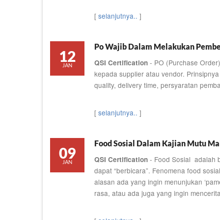
[
selanjutnya..
]
Po Wajib Dalam Melakukan Pembe
12
- PO (Purchase Order)
QSI Certification
JAN
kepada supplier atau vendor. Prinsipny
quality, delivery time, persyaratan pem
[
selanjutnya..
]
Food Sosial Dalam Kajian Mutu M
09
- Food Sosial adalah 
QSI Certification
JAN
dapat “berbicara”. Fenomena food sosia
alasan ada yang ingin menunjukan ‘pame
rasa, atau ada juga yang ingin menceri