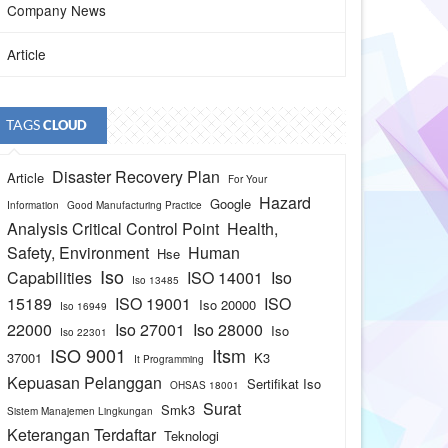
Company News
Article
TAGS
CLOUD
Disaster Recovery Plan
Article
For Your
Hazard
Google
Information
Good Manufacturing Practice
Analysis Critical Control Point
Health,
Safety, Environment
Human
Hse
Iso
Capabilities
ISO 14001
Iso
Iso 13485
15189
ISO 19001
ISO
Iso 20000
Iso 16949
22000
Iso 27001
Iso 28000
Iso
Iso 22301
ISO 9001
Itsm
37001
K3
It Programming
Kepuasan Pelanggan
Sertifikat Iso
OHSAS 18001
Surat
Smk3
Sistem Manajemen Lingkungan
Keterangan Terdaftar
Teknologi