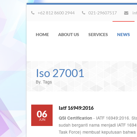
+62 812 8600 2944
021-29607517
in
HOME
ABOUT US
SERVICES
NEWS
Iso 27001
By. Tags
Iatf 16949:2016
06
- IATF 16949:2016. St
QSI Certification
JUN
sudah berganti nama menjadi IATF 16949
Task Force) membuat keputusan bahwa st