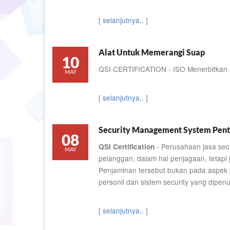
[
selanjutnya..
]
Alat Untuk Memerangi Suap
10
QSI CERTIFICATION - ISO Menerbitkan 
MAY
[
selanjutnya..
]
Security Management System Pent
08
- Perusahaan jasa secu
QSI Certification
MAY
pelanggan, dalam hal penjagaan, tetapi
Penjaminan tersebut bukan pada aspek pe
personil dan sistem security yang dip
[
selanjutnya..
]