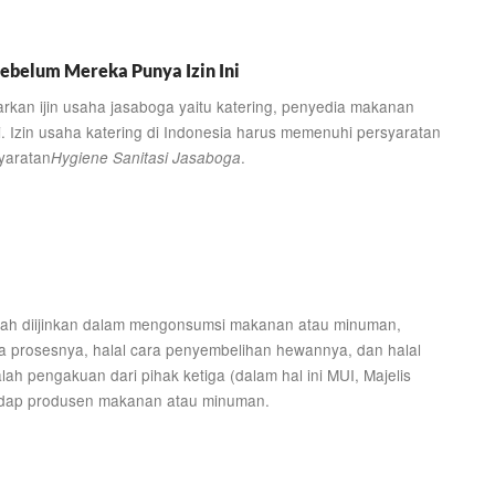
ebelum Mereka Punya Izin Ini
rkan ijin usaha jasaboga yaitu katering, penyedia makanan
i. Izin usaha katering di Indonesia harus memenuhi persyaratan
yaratan
.
Hygiene Sanitasi Jasaboga
alah diijinkan dalam mengonsumsi makanan atau minuman,
cara prosesnya, halal cara penyembelihan hewannya, dan halal
lah pengakuan dari pihak ketiga (dalam hal ini MUI, Majelis
hadap produsen makanan atau minuman.