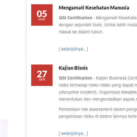
Mengamati Kesehatan Manusia
05
- Mengamati Kesehatan
QSI Certification
MAY
dengan sejumlah toxic. Untuk lebih mudah
masuk ke dalam tubuh.
[
selanjutnya..
]
Kajian Bisnis
27
- Kajian Business Con
QSI Certification
APR
risiko terhadap risiko-risiko yang dapa
(
). Organisasi diwaji
disruptive incident
menentukan dan mengendalikan aspek ri
Perbedaan risk assessment dalam penge
pengelolaan risiko di sistem lainnya terl
[
selanjutnya..
]