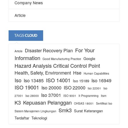
Company News
Article
TAGS
CLOUD
For Your
Disaster Recovery Plan
Article
Information
Google
Good Manufacturing Practice
Hazard Analysis Critical Control Point
Health, Safety, Environment
Hse
Human Capabilities
Iso
ISO 14001
Iso 13485
Iso 16949
Iso 15189
ISO 19001
Iso 20000
ISO 22000
Iso 22301
Iso
Iso 37001
27001
Iso 28000
ISO 9001
It Programming
Itsm
K3
Kepuasan Pelanggan
OHSAS 18001
Sertifikat Iso
Smk3
Surat Keterangan
Sistem Manajemen Lingkungan
Terdaftar
Teknologi