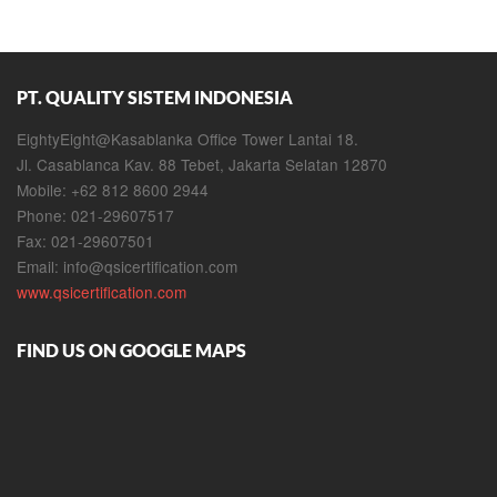
PT. QUALITY SISTEM INDONESIA
EightyEight@Kasablanka Office Tower Lantai 18.
Jl. Casablanca Kav. 88 Tebet, Jakarta Selatan 12870
Mobile: +62 812 8600 2944
Phone: 021-29607517
Fax: 021-29607501
Email:
info@qsicertification.com
www.qsicertification.com
FIND US ON GOOGLE MAPS