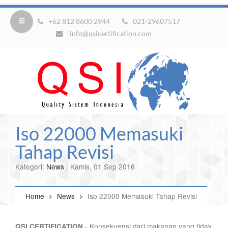
+62 812 8600 2944
021-29607517
info@qsicertification.com
Iso 22000 Memasuki
Tahap Revisi
Kategori:
News
| Kamis, 01 Sep 2016
Home
News
Iso 22000 Memasuki Tahap Revisi
- Konsekuensi dari makanan yang tidak
QSI CERTIFICATION